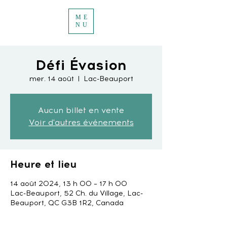
ME
NU
Défi Évasion
mer. 14 août
  |  
Lac-Beauport
Aucun billet en vente
Voir d'autres événements
Heure et lieu
14 août 2024, 13 h 00 – 17 h 00
Lac-Beauport, 52 Ch. du Village, Lac-
Beauport, QC G3B 1R2, Canada