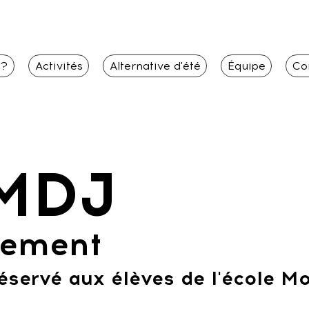
i?
Activités
Alternative d'été
Équipe
Co
 MDJ
nement
réservé aux élèves de l'école M