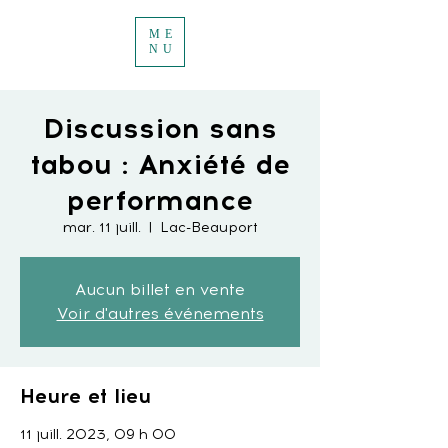
ME
NU
Discussion sans
tabou : Anxiété de
performance
mar. 11 juill.
  |  
Lac-Beauport
Aucun billet en vente
Voir d'autres événements
Heure et lieu
11 juill. 2023, 09 h 00