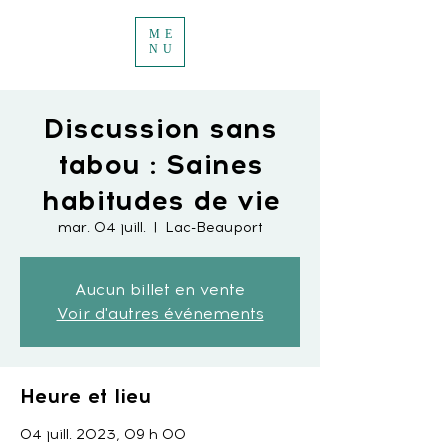
ME
NU
Discussion sans
tabou : Saines
habitudes de vie
mar. 04 juill.
  |  
Lac-Beauport
Aucun billet en vente
Voir d'autres événements
Heure et lieu
04 juill. 2023, 09 h 00