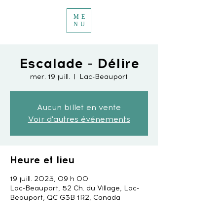
ME
NU
Escalade - Délire
mer. 19 juill.
  |  
Lac-Beauport
Aucun billet en vente
Voir d'autres événements
Heure et lieu
19 juill. 2023, 09 h 00
Lac-Beauport, 52 Ch. du Village, Lac-
Beauport, QC G3B 1R2, Canada