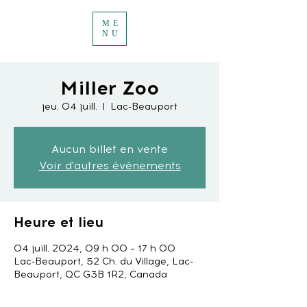
ME
NU
Miller Zoo
jeu. 04 juill.
  |  
Lac-Beauport
Aucun billet en vente
Voir d'autres événements
Heure et lieu
04 juill. 2024, 09 h 00 – 17 h 00
Lac-Beauport, 52 Ch. du Village, Lac-
Beauport, QC G3B 1R2, Canada