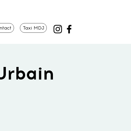
ntact
Taxi MDJ
Urbain