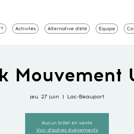
i?
Activités
Alternative d'été
Équipe
Co
k Mouvement 
jeu. 27 juin
  |  
Lac-Beauport
Aucun billet en vente
Voir d'autres événements