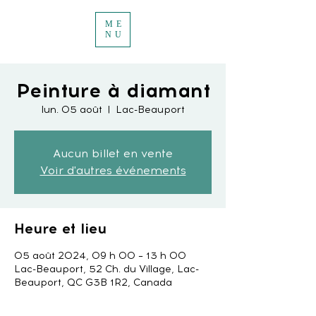
ME
NU
Peinture à diamant
lun. 05 août
  |  
Lac-Beauport
Aucun billet en vente
Voir d'autres événements
Heure et lieu
05 août 2024, 09 h 00 – 13 h 00
Lac-Beauport, 52 Ch. du Village, Lac-
Beauport, QC G3B 1R2, Canada