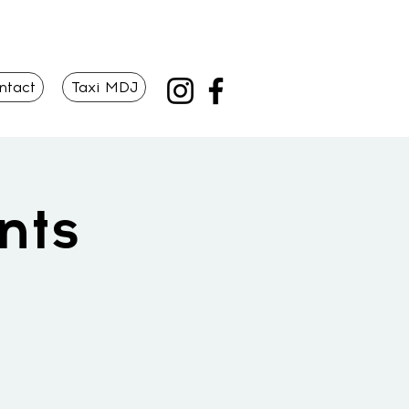
ntact
Taxi MDJ
nts