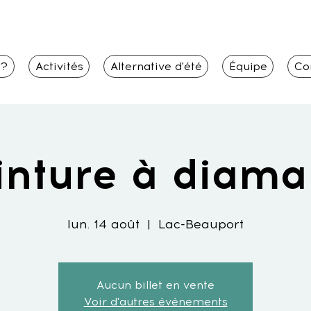
i?
Activités
Alternative d'été
Équipe
Co
inture à diama
lun. 14 août
  |  
Lac-Beauport
Aucun billet en vente
Voir d'autres événements