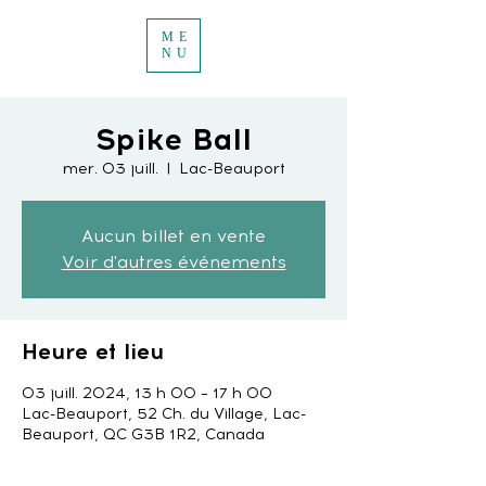
ME
NU
Spike Ball
mer. 03 juill.
  |  
Lac-Beauport
Aucun billet en vente
Voir d'autres événements
Heure et lieu
03 juill. 2024, 13 h 00 – 17 h 00
Lac-Beauport, 52 Ch. du Village, Lac-
Beauport, QC G3B 1R2, Canada