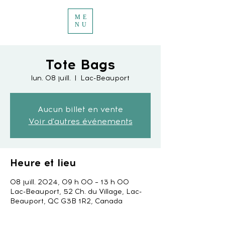
ME
NU
Tote Bags
lun. 08 juill.
  |  
Lac-Beauport
Aucun billet en vente
Voir d'autres événements
Heure et lieu
08 juill. 2024, 09 h 00 – 13 h 00
Lac-Beauport, 52 Ch. du Village, Lac-
Beauport, QC G3B 1R2, Canada