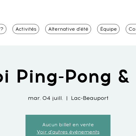
i?
Activités
Alternative d'été
Équipe
Co
i Ping-Pong & 
mar. 04 juill.
  |  
Lac-Beauport
Aucun billet en vente
Voir d'autres événements