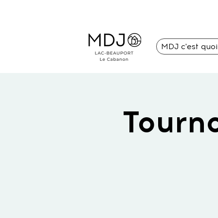
MDJ c'est quo
Tourno